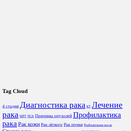
Tag Cloud
Диагностика рака
Лечение
4 стадия
КТ
рака
Профилактика
Причины опухолей
МРТ
ПСА
рака
Рак кожи
Рак лёгкого
Рак почки
Реабилитация после