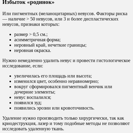
Избыток «родинок»
Или пигментных (меланоцитарных) невусов. Факторы риска
— наличие > 50 невусов, или 3 и более диспластических
невусов, признаки которых:
размер > 0,5 см.;
асимметричная форма;
неровный край, нечеткие границы;
неровная окраска.
Нужно немедленно удалить невус и провести гистологическое
исследование, если:
увеличилась его площадь или высота;
изменился цвет, особенно неравномерно;
вокруг сформировался пигментный венчик или
дочерние элементы;
невус воспалился;
появился зуд;
появились эрозии или кровоточивость.
Удаление нужно производить только хирургически, так как
криодеструкция, лазер и тому подобные методы не позволяют
исследовать удаленную ткань.