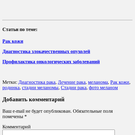
Статьи по теме:
Рак кожи
Диагностика злокачественных опухолей
Профилактика онкологических заболеваний
Метки:
Диагностика рака
,
Лечение рака
,
меланома
,
Рак кожи
,
родинка
,
стадии меланомы
,
Стадии рака
,
фото меланом
Добавить комментарий
Ваш e-mail не будет опубликован.
Обязательные поля
помечены
*
Комментарий