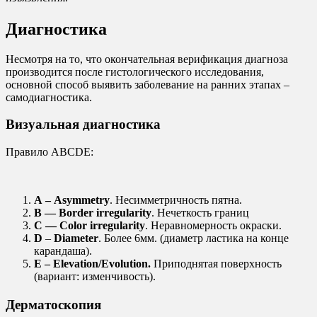
Диагностика
Несмотря на то, что окончательная верификация диагноза
производится после гистологического исследования,
основной способ выявить заболевание на ранних этапах –
самодиагностика.
Визуальная диагностика
Правило ABCDE:
А – Asymmetry
. Несимметричность пятна.
В — Border irregularity
. Нечеткость границ
С — Color irregularity
. Неравномерность окраски.
D
–
Diameter
. Более 6мм. (диаметр ластика на конце
карандаша).
E – Elevation/Evolution.
Приподнятая поверхность
(вариант: изменчивость).
Дерматоскопия