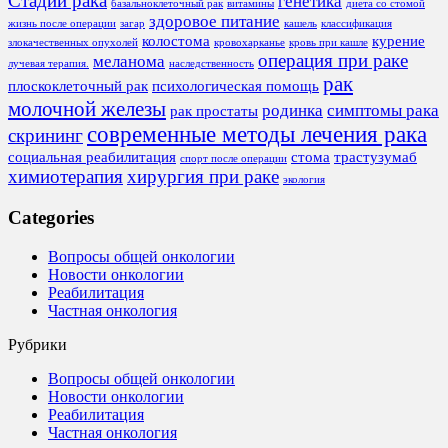
Стадии рака
генетика
базальноклеточный рак
витамины
диета со стомой
здоровое питание
жизнь после операции
загар
кашель
классификация
колостома
курение
злокачественных опухолей
кровохарканье
кровь при кашле
операция при раке
меланома
лучевая терапия.
наследственность
рак
плоскоклеточный рак
психологическая помощь
молочной железы
родинка
симптомы рака
рак простаты
современные методы лечения рака
скрининг
социальная реабилитация
стома
трастузумаб
спорт после операции
химиотерапия
хирургия при раке
экология
Categories
Вопросы общей онкологии
Новости онкологии
Реабилитация
Частная онкология
Рубрики
Вопросы общей онкологии
Новости онкологии
Реабилитация
Частная онкология