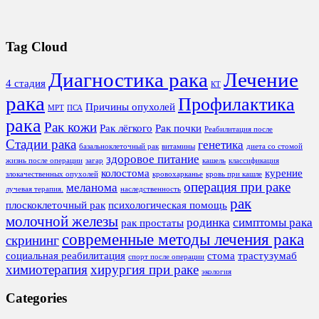
Tag Cloud
Диагностика рака
Лечение
4 стадия
КТ
рака
Профилактика
Причины опухолей
МРТ
ПСА
рака
Рак кожи
Рак лёгкого
Рак почки
Реабилитация после
Стадии рака
генетика
базальноклеточный рак
витамины
диета со стомой
здоровое питание
жизнь после операции
загар
кашель
классификация
колостома
курение
злокачественных опухолей
кровохарканье
кровь при кашле
операция при раке
меланома
лучевая терапия.
наследственность
рак
плоскоклеточный рак
психологическая помощь
молочной железы
родинка
симптомы рака
рак простаты
современные методы лечения рака
скрининг
социальная реабилитация
стома
трастузумаб
спорт после операции
химиотерапия
хирургия при раке
экология
Categories