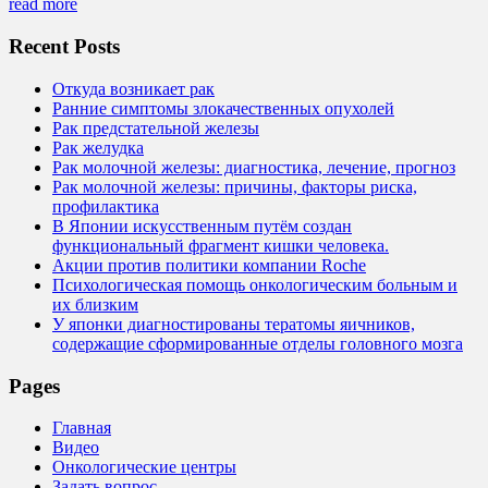
read more
Recent Posts
Откуда возникает рак
Ранние симптомы злокачественных опухолей
Рак предстательной железы
Рак желудка
Рак молочной железы: диагностика, лечение, прогноз
Рак молочной железы: причины, факторы риска,
профилактика
В Японии искусственным путём создан
функциональный фрагмент кишки человека.
Акции против политики компании Roche
Психологическая помощь онкологическим больным и
их близким
У японки диагностированы тератомы яичников,
содержащие сформированные отделы головного мозга
Pages
Главная
Видео
Онкологические центры
Задать вопрос