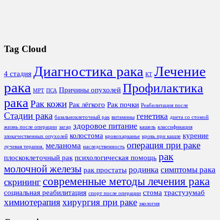
Tag Cloud
Диагностика рака
Лечение
4 стадия
КТ
рака
Профилактика
Причины опухолей
МРТ
ПСА
рака
Рак кожи
Рак лёгкого
Рак почки
Реабилитация после
Стадии рака
генетика
базальноклеточный рак
витамины
диета со стомой
здоровое питание
жизнь после операции
загар
кашель
классификация
колостома
курение
злокачественных опухолей
кровохарканье
кровь при кашле
операция при раке
меланома
лучевая терапия.
наследственность
рак
плоскоклеточный рак
психологическая помощь
молочной железы
родинка
симптомы рака
рак простаты
современные методы лечения рака
скрининг
социальная реабилитация
стома
трастузумаб
спорт после операции
химиотерапия
хирургия при раке
экология