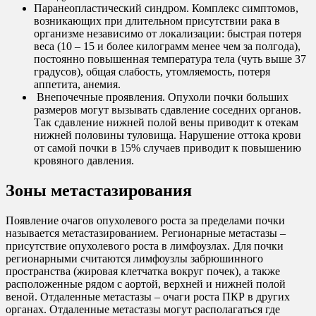
Паранеопластический синдром. Комплекс симптомов,
возникающих при длительном присутствии рака в
организме независимо от локализации: быстрая потеря
веса (10 – 15 и более килограмм менее чем за полгода),
постоянно повышенная температура тела (чуть выше 37
градусов), общая слабость, утомляемость, потеря
аппетита, анемия.
Внепочечные проявления. Опухоли почки больших
размеров могут вызывать сдавление соседних органов.
Так сдавление нижней полой вены приводит к отекам
нижней половины туловища. Нарушение оттока крови
от самой почки в 15% случаев приводит к повышению
кровяного давления.
Зоны метастазирования
Появление очагов опухолевого роста за пределами почки
называется метастазированием. Регионарные метастазы –
присутствие опухолевого роста в лимфоузлах. Для почки
регионарными считаются лимфоузлы забрюшинного
пространства (жировая клетчатка вокруг почек), а также
расположенные рядом с аортой, верхней и нижней полой
веной. Отдаленные метастазы – очаги роста ПКР в других
органах. Отдаленные метастазы могут располагаться где