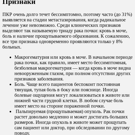
Признаки
ПКР очень долго течет бессимптомно, поэтому часто (до 31%)
выявляется на стадии метастазирования, когда радикальное
лечение уже невозможно. Среди клинических признаков
выделяют так называемую триаду рака почки: кровь в моче,
боль и наличие прощупываемого образования. К сожалению,
все три признака одновременно проявляются только у 8%
больных.
Макрогематурия или кровь в моче. В начальном периоде
рака почки, как правило, имеет место бессимптомная,
безболевая макрогематурия — когда кровь в моче видна
невооруженным глазом, при полном отсутствии других
признаков заболевания.
Боль. Чаще всего пациентов беспокоит постоянная
тянущая, тупая боль в боку или пояснице. Иногда
болевые ощущения могут локализоваться в животе или
нижней части грудной клетки. В любом случае боль
имеет место на стороне пораженной почки.
Пальпируемая (прощупываемая) опухоль. Рак почки
растет довольно медленно и может достигать больших
размеров. Иногда опухоль в животе может прощупать
сам пациент или доктор, при обследовании по другому
поводу.