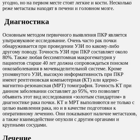
угодно, но на первом месте стоят легкие и кости. Несколько
реже метастазы находят в печени и головном мозге.
Диагностика
Основным методом первичного выявления ПКР является
ультразвуковое исследование. Очень часто рак почки
обнаруживается при проведении УЗИ по какому-либо
другому поводу. Точность УЗИ при ПКР составляет около
80%. Также любая бессимптомная макрогематурия у
пациентов старше 40 лет должна сопровождаться поиском
онкозаболевания в мочевыделительной системе. Кроме
упомянутого УЗИ, высокую информативность при ПКР
имеют рентгеновская компьютерная (КТ) или ядерно-
магнитно-резонансная (МРТ) томография. Точность КТ при
данном заболевании составляет до 95%, что позволяет
объявить этот вид исследования «золотым стандартом» в
диагностике рака почки. КТ и МРТ выполняются не только с
целью выявления рака, но и в качестве подготовки к
оперативному лечению. Они показывают наличие метастазов,
а также взаимодействие опухоли с другим органами и
крупными сосудами.
Лечение