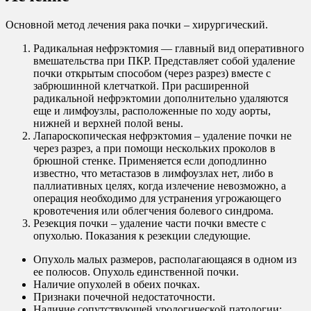
Основной метод лечения рака почки – хирургический.
Радикальная нефрэктомия — главный вид оперативного
вмешательства при ПКР. Представляет собой удаление
почки открытым способом (через разрез) вместе с
забрюшинной клетчаткой. При расширенной
радикальной нефрэктомии дополнительно удаляются
еще и лимфоузлы, расположенные по ходу аорты,
нижней и верхней полой вены.
Лапароскопическая нефрэктомия – удаление почки не
через разрез, а при помощи нескольких проколов в
брюшной стенке. Применяется если доподлинно
известно, что метастазов в лимфоузлах нет, либо в
паллиативных целях, когда излечение невозможно, а
операция необходимо для устранения угрожающего
кровотечения или облегчения болевого синдрома.
Резекция почки – удаление части почки вместе с
опухолью. Показания к резекции следующие.
Опухоль малых размеров, располагающаяся в одном из
ее полюсов. Опухоль единственной почки.
Наличие опухолей в обеих почках.
Признаки почечной недостаточности.
Наличие сопутствующей урологической патологии: